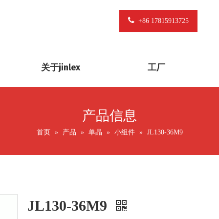
+86 17815913725
关于jinlex
工厂
产品信息
首页
»
产品
»
单晶
»
小组件
»
JL130-36M9
JL130-36M9