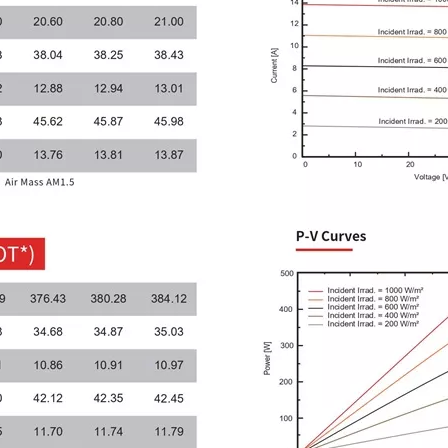
JL(530~550W)-14