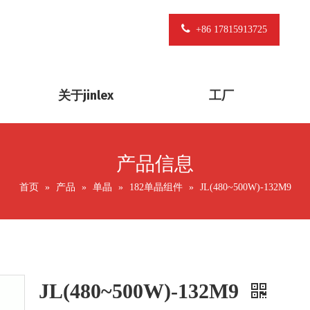
+86 17815913725
关于jinlex
工厂
产品信息
首页
»
产品
»
单晶
»
182单晶组件
»
JL(480~500W)-132M9
JL(480~500W)-132M9